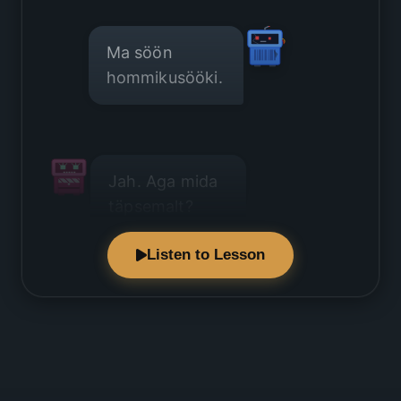
Ma söön
hommikusööki.
Jah. Aga mida
täpsemalt?
Listen to Lesson
Ma joon
tavaliselt
kohvi.