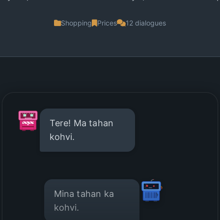
Shopping
Prices
12 dialogues
Tere! Ma tahan
kohvi.
Mina tahan ka
kohvi.