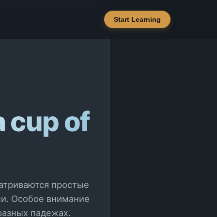
Start Learning
a cup of
матриваются простые
и. Особое внимание
разных падежах.