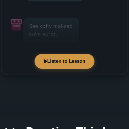
See kohv maksab
kolm eurot.
Listen to Lesson
Jah, see on kallis.