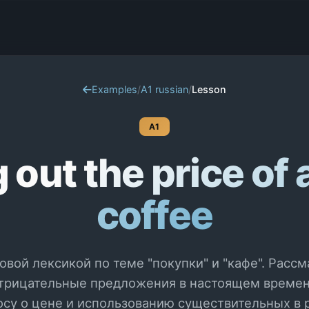
Examples
/
A1 russian
/
Lesson
A1
 out the price of 
coffee
зовой лексикой по теме "покупки" и "кафе". Расс
отрицательные предложения в настоящем времен
осу о цене и использованию существительных в 