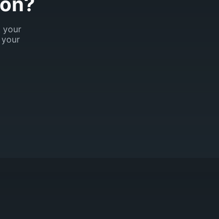
son?
k your
 your