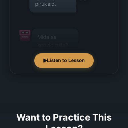
pirukaid.
Mida sa
soovid osta?
Listen to Lesson
Ma ei tea veel.
Want to Practice This