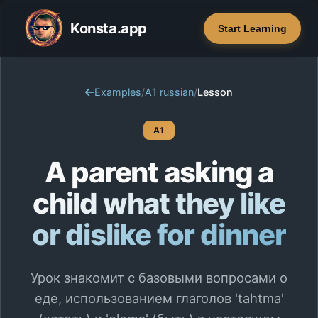
Konsta.app
Start Learning
Examples
/
A1 russian
/
Lesson
A1
A parent asking a
child what they like
or dislike for dinner
Урок знакомит с базовыми вопросами о
еде, использованием глаголов 'tahtma'