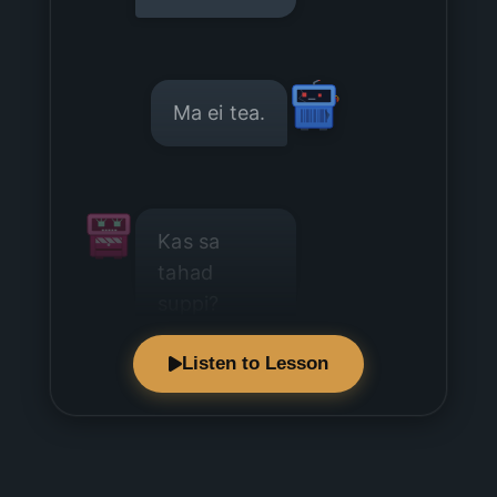
Ma ei tea.
Kas sa
tahad
suppi?
Listen to Lesson
Ei, ma ei
taha.