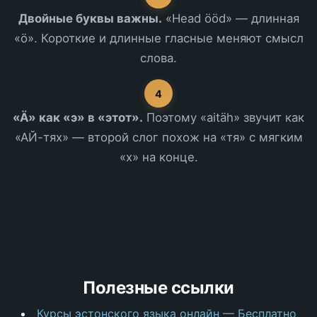
Двойные буквы важны.
«Head ööd» — длинная
«ö». Короткие и длинные гласные меняют смысл
слова.
4
«Ä» как «э» в «этот».
Поэтому «aitäh» звучит как
«АЙ-тях» — второй слог похож на «тя» с мягким
«х» на конце.
Полезные ссылки
Курсы эстонского языка онлайн — Бесплатно