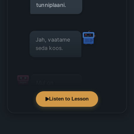
tunniplaani.
Jah, vaatame
seda koos.
Mul on
esmaspäeval
Listen to Lesson
kolm loengut.