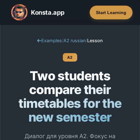
Konsta.app
Start Learning
Examples
/
A2 russian
/
Lesson
A2
Two students
compare their
timetables for the
new semester
Диалог для уровня А2. Фокус на