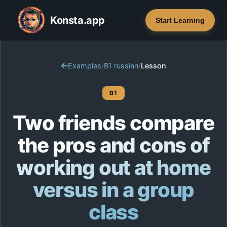
Konsta.app
Start Learning
Examples
/
B1 russian
/
Lesson
B1
Two friends compare
the pros and cons of
working out at home
versus in a group
class