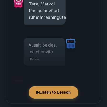
Tere, Marko!
Kas sa huvitud
rühmatreeningutest?
Ausalt öeldes,
ma ei huvitu
neist.
Aga miks sa
Listen to Lesson
nendest ei
huvitu?