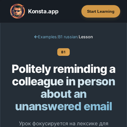
Konsta.app
Start Learning
Examples
/
B1 russian
/
Lesson
B1
Politely reminding a
colleague in person
about an
unanswered email
Урок фокусируется на лексике для