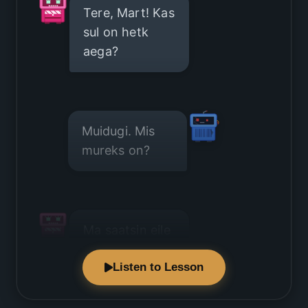
Tere, Mart! Kas
sul on hetk
aega?
Muidugi. Mis
mureks on?
Ma saatsin eile
ühe kirja.
Listen to Lesson