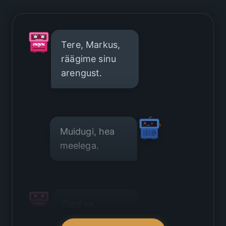
Tere, Markus,
räägime sinu
arengust.
Muidugi, hea
meelega.
Oled sa
mõelnud uutele