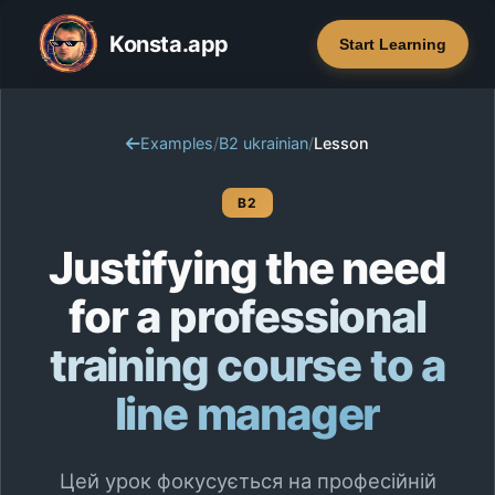
Konsta.app
Start Learning
Examples
/
B2 ukrainian
/
Lesson
B2
Justifying the need
for a professional
training course to a
line manager
Цей урок фокусується на професійній