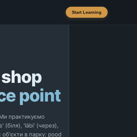
Start Learning
a shop
ce point
 Ми практикуємо
(біля), 'läbi' (через),
ює об'єкти в парку: pood