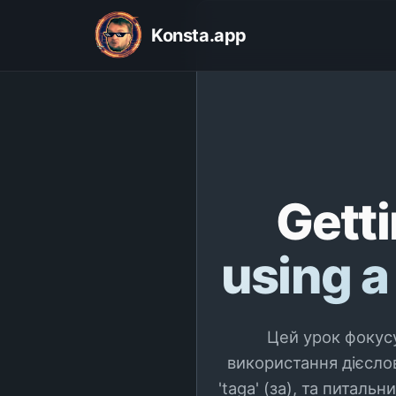
Konsta.app
Getti
using a
Цей урок фокус
використання дієслова 
'taga' (за), та питальн