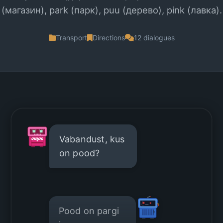
(магазин), park (парк), puu (дерево), pink (лавка).
Transport
Directions
12 dialogues
Vabandust, kus
on pood?
Pood on pargi