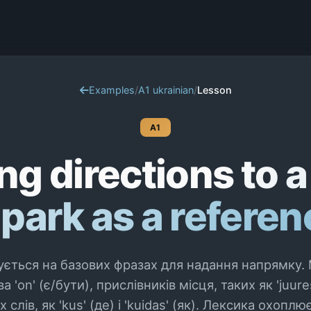
Examples
/
A1 ukrainian
/
Lesson
A1
ng directions to 
 park as a referen
ується на базових фразах для надання напрямку.
'on' (є/бути), прислівників місця, таких як 'juures' 
их слів, як 'kus' (де) і 'kuidas' (як). Лексика охопл