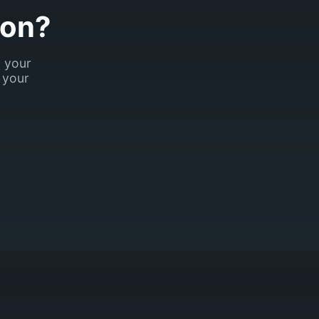
son?
k your
 your