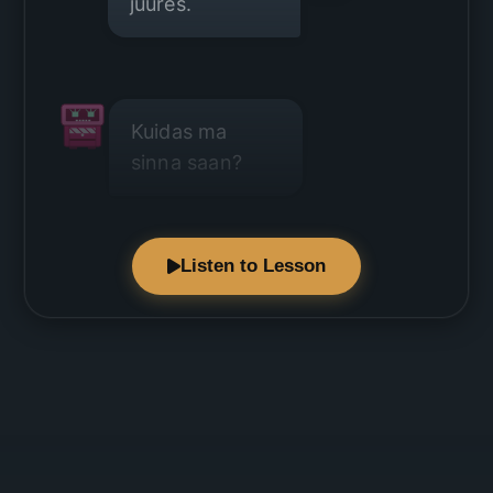
juures.
Kuidas ma
sinna saan?
Listen to Lesson
Mine läbi pargi.