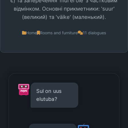
є) та заперечення 'mul ei ole' з частковим
відмінком. Основні прикметники: 'suur'
(великий) та 'väike' (маленький).
Home
Rooms and furniture
11 dialogues
Sul on uus
elutuba?