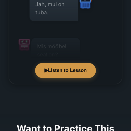
Jah, mul on
tuba.
Mis mööbel
seal on?
Listen to Lesson
Seal on üks
suur diivan.
Want to Practice This