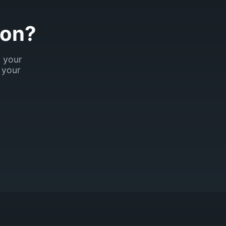
son?
k your
 your