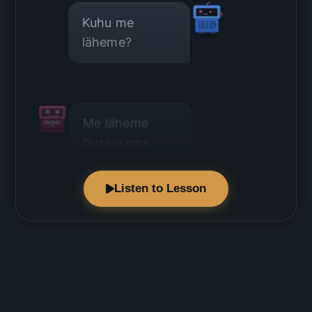
Kuhu me
läheme?
Me läheme
bussijaama.
Listen to Lesson
See on väga
lähedal.