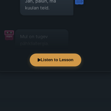
Jah, palun, ma
kuulan teid.
Mul on tugev
pähkliallergia.
Listen to Lesson
Kas selles roas on
pähkleid?