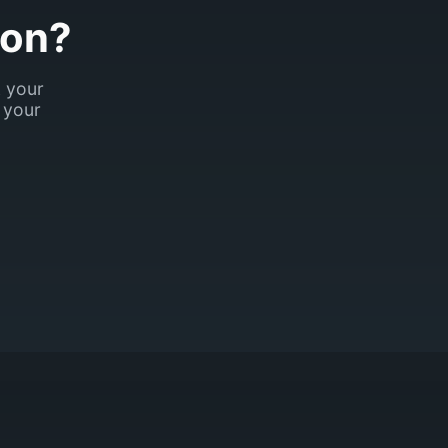
son?
k your
 your