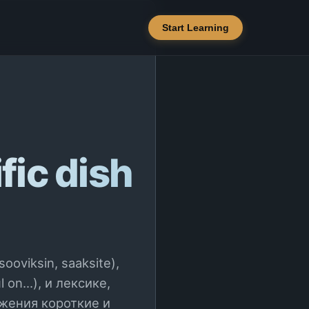
Start Learning
fic dish
oviksin, saaksite),
n...), и лексике,
жения короткие и