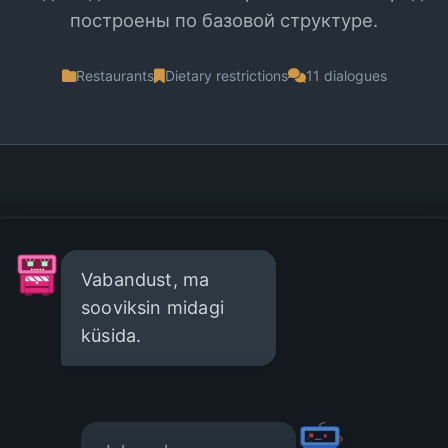
построены по базовой структуре.
Restaurants
Dietary restrictions
11 dialogues
Vabandust, ma
sooviksin midagi
küsida.