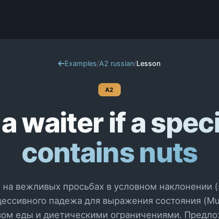
Examples
/
A2 russian
/
Lesson
A2
a waiter if a speci
contains nuts
на вежливых просьбах в условном наклонении (so
ессивного падежа для выражения состояния (Mul o
азом еды и диетическими ограничениями. Предло